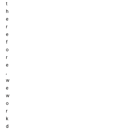
t
h
e
r
e
f
o
r
e
,
w
e
w
o
r
k
d